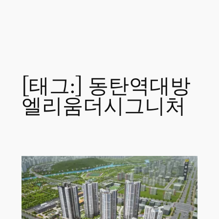
[태그:]
동탄역대방
엘리움더시그니처