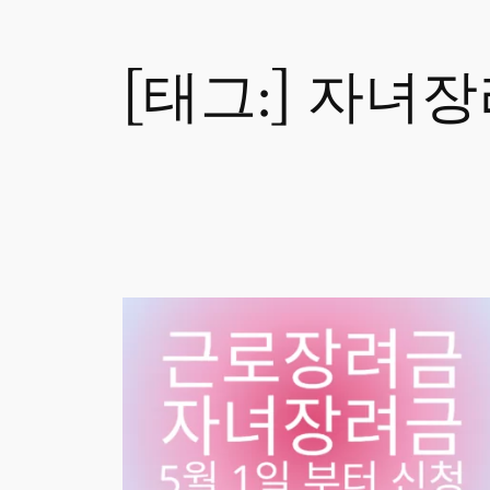
[태그:]
자녀장