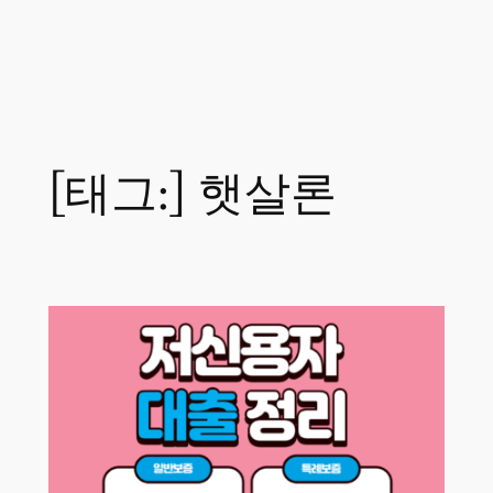
[태그:]
햇살론